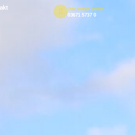
akt
Oder einfach anrufen
03671 5737 0